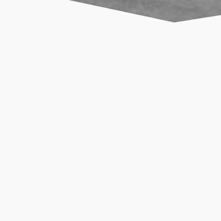
En wat
doet
Out
ocht en je hebt Grafisch Bureau Out-
Logo ontwikkeling
é huisstijl die jouw bedrijf
Huisstijl ontwikkeling
 een pakkend logo voor je bedrijf
Belettering
p kan trouwens keurig uitgelijnd
Drukwerk
es. Out-line luistert vooral heel
WAT WIJ DOEN
e slag om jouw merk of bedrijf