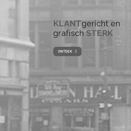
KLANT
gericht en
grafisch
STERK
ONTDEK